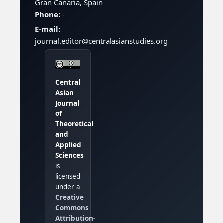
Gran Canaria, Spain
Phone:
-
E-mail:
journal.editor@centralasianstudies.org
Central
Asian
Journal
of
Theoretical
and
Applied
Sciences
is
licensed
under a
Creative
Commons
Attribution-