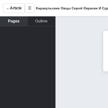
←
Article
☰
Pages
Outline