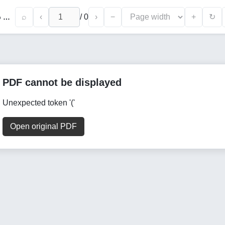
⌕
‹
/
0
›
−
+
↻
Каракульские Овцы Серой Окраски И Сур Характеристика Расцветох Каракуля И Проблема Расшорения Их Ассортимента
PDF cannot be displayed
Unexpected token '('
Open original PDF