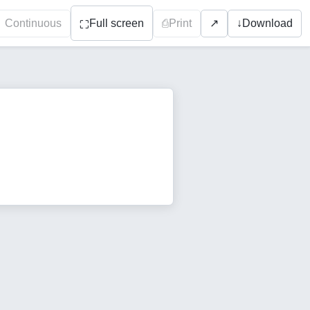
Continuous
Full screen
⎙
Print
↓
Download
↗
⛶